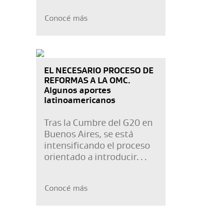
y que cuenta con el apoyo
Conocé más
de ICBC.
EL NECESARIO PROCESO DE
REFORMAS A LA OMC.
Algunos aportes
latinoamericanos
Tras la Cumbre del G20 en
Buenos Aires, se está
intensificando el proceso
orientado a introducir
reformas profundas en la
Organización Mundial del
Conocé más
Comercio. Al respecto,
múltiples reuniones
gubernamentales y de