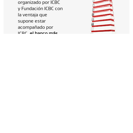
organizado por ICBC
y Fundación ICBC con
la ventaja que
supone estar
acompañado por
ICBC,
el banco más
grande del mundo
de origen chino y
especialista en
Comercio Exterior
.
INSCRIPCIÓN
ABIERTA DEL 3 DE
AGOSTO AL 18 DE
SEPTIEMBRE.
¿Qué se reconoce?
Innovación
Permanencia en
mercados
internacionales
Primera