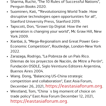
Sharma, Ruchir, "The 10 Rules of Successful Nations",
Penguin Books 2020.
Suominen, Kati, ""Revolutionizing World Trade. How
disruptive technologies open opportunities for all",
Stanford University Press, Stanford 2019.
Tapscott, Don, "Grown Up Digital. How the net
generation is changing your world", Mc Graw Hill, New
York 2009.
Xianbai, Ji, "Mega-Regionalism and Great Power Geo-
Economic Competition", Routledge, London-New York
2022.
Zarazaga, Rodrigo, "La Pobreza de un País Rico.
Dilemas de los proyectos de Nación, de Mitre a Perón",
Fundación OSDLE, Siglo Veintiuno Editores Argentina,
Buenos Aires 2004.
Wang. Dong, "Balancing US-China strategic
competition and collaboration", East Asia Forum,
https://eastasiaforum.org
December 26, 2021,
.
Westland, Tom, "China´s big moment of choice on
trade policy" East Asia Forum December 12, 2021,
https://eastasiaforum.org
.