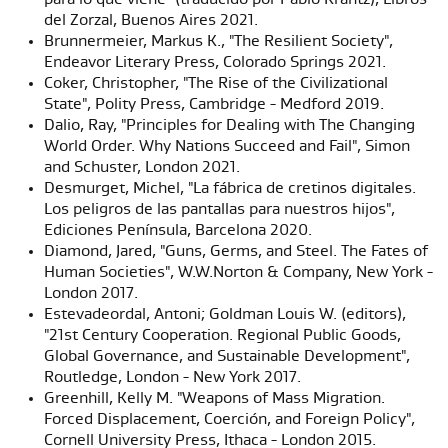
del Zorzal, Buenos Aires 2021.
Brunnermeier, Markus K., "The Resilient Society",
Endeavor Literary Press, Colorado Springs 2021.
Coker, Christopher, "The Rise of the Civilizational
State", Polity Press, Cambridge - Medford 2019.
Dalio, Ray, "Principles for Dealing with The Changing
World Order. Why Nations Succeed and Fail", Simon
and Schuster, London 2021.
Desmurget, Michel, "La fábrica de cretinos digitales.
Los peligros de las pantallas para nuestros hijos",
Ediciones Península, Barcelona 2020.
Diamond, Jared, "Guns, Germs, and Steel. The Fates of
Human Societies", W.W.Norton & Company, New York -
London 2017.
Estevadeordal, Antoni; Goldman Louis W. (editors),
"21st Century Cooperation. Regional Public Goods,
Global Governance, and Sustainable Development",
Routledge, London - New York 2017.
Greenhill, Kelly M. "Weapons of Mass Migration.
Forced Displacement, Coerción, and Foreign Policy",
Cornell University Press, Ithaca - London 2015.