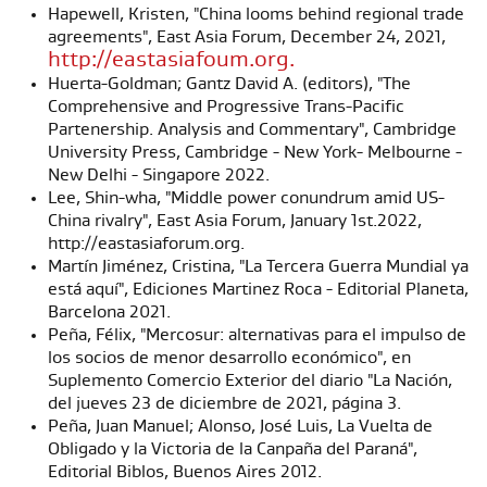
Hapewell, Kristen, "China looms behind regional trade
agreements", East Asia Forum, December 24, 2021,
http://eastasiafoum.org.
Huerta-Goldman; Gantz David A. (editors), "The
Comprehensive and Progressive Trans-Pacific
Partenership. Analysis and Commentary", Cambridge
University Press, Cambridge - New York- Melbourne -
New Delhi - Singapore 2022.
Lee, Shin-wha, "Middle power conundrum amid US-
China rivalry", East Asia Forum, January 1st.2022,
http://eastasiaforum.org.
Martín Jiménez, Cristina, "La Tercera Guerra Mundial ya
está aquí", Ediciones Martinez Roca - Editorial Planeta,
Barcelona 2021.
Peña, Félix, "Mercosur: alternativas para el impulso de
los socios de menor desarrollo económico", en
Suplemento Comercio Exterior del diario "La Nación,
del jueves 23 de diciembre de 2021, página 3.
Peña, Juan Manuel; Alonso, José Luis, La Vuelta de
Obligado y la Victoria de la Canpaña del Paraná",
Editorial Biblos, Buenos Aires 2012.